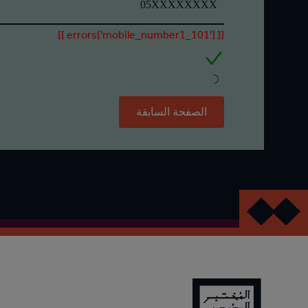
[[ errors['mobile_number1_101'] ]]
الصفحة السابقة