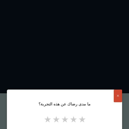
×
ما مدى رضاك عن هذه التجربة؟
5 stars
4 stars
3 stars
2 stars
1 star