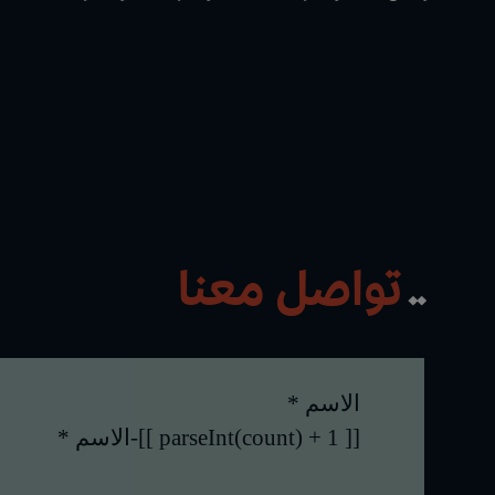
تواصل معنا
الاسم *
[[ parseInt(count) + 1 ]]-الاسم *