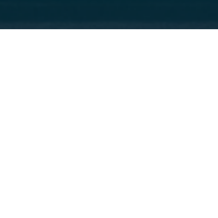
عن المهرجان
مهرجان الرياض للمسرح في دورته الثالثة، يأتي امتداداً
لجهود هيئة المسرح والفنون الأدائية في تعزيز الحراك
المسرحي ودعم الإنتاج المحلي للمسرح السعودي، لـ