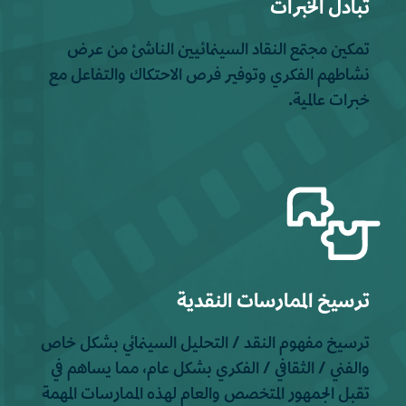
تبادل الخبرات
تمكين مجتمع النقاد السينمائيين الناشئ من عرض
نشاطهم الفكري وتوفير فرص الاحتكاك والتفاعل مع
خبرات عالمية.
ترسيخ الممارسات النقدية
ترسيخ مفهوم النقد / التحليل السينمائي بشكل خاص
والفني / الثقافي / الفكري بشكل عام، مما يساهم في
تقبل الجمهور المتخصص والعام لهذه الممارسات المهمة