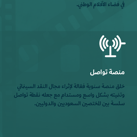
في فضاء الأفلام الوطني.
منصة تواصل
خلق منصة سنوية فعّالة لإثراء مجال النقد السينمائي
وتنميته بشكل واسع ومستدام مع جعله نقطة تواصل
سلسة بين المختصين السعوديين والدوليين.